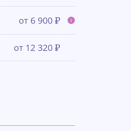
от 6 900
₽
i
от 12 320
₽