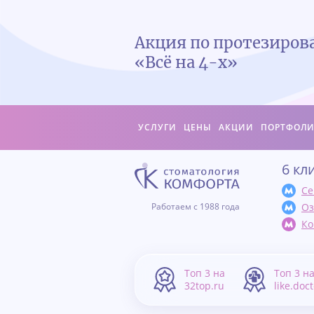
Акция по протезиро
«Всё на 4-х»
УСЛУГИ
ЦЕНЫ
АКЦИИ
ПОРТФОЛ
6 кл
Се
Оз
Работаем с 1988 года
Ко
Топ 3 на
Топ 3 н
32top.ru
like.doc