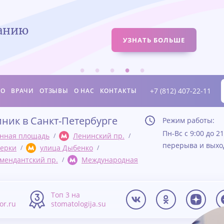
ванию
УЗНАТЬ БОЛЬШЕ
+7 (812) 407-22-11
ИО
ВРАЧИ
ОТЗЫВЫ
О НАС
КОНТАКТЫ
иник в Санкт-Петербурге
Режим работы:
Пн-Вс с 9:00 до 21
нная площадь
Ленинский пр.
перерыва и вых
ерки
улица Дыбенко
мендантский пр.
Международная
а
Топ 3 на
tor.ru
stomatologija.su