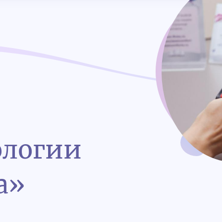
ологии
а»