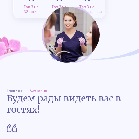
Топ 3 на
Топ 3 на
Топ 3 на
32top.ru
like.doctor.ru
stomatologija.su
Главная
Контакты
Будем рады видеть вас в
гостях!