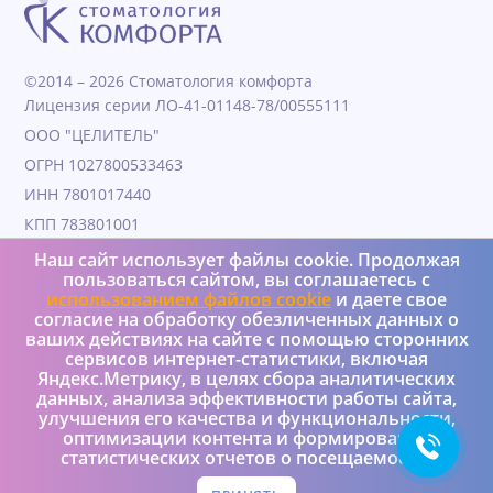
©2014 – 2026 Стоматология комфорта
Лицензия серии ЛО-41-01148-78/00555111
ООО "ЦЕЛИТЕЛЬ"
ОГРН 1027800533463
ИНН 7801017440
КПП 783801001
Дата образования 04.11.1991
Наш сайт использует файлы cookie. Продолжая
пользоваться сайтом, вы соглашаетесь с
Юридический адрес 190000, Г.Санкт-петербург, ул
использованием файлов cookie
и даете свое
Гороховая, д. 25, литера а, пом 4Н
согласие на обработку обезличенных данных о
+7 (950) 037-08-73
ваших действиях на сайте с помощью сторонних
сервисов интернет-статистики, включая
Яндекс.Метрику, в целях сбора аналитических
Реализация и интеграция – Versus Ltd
данных, анализа эффективности работы сайта,
Политика конфиденциальности
улучшения его качества и функциональности,
оптимизации контента и формирования
статистических отчетов о посещаемости.