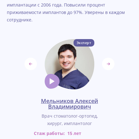
имплантации с 2006 года. Повысили процент
приживаемости имплантов до 97%. Уверены в каждом
сотруднике.
Эксперт
вгений
Мельников Алексей
Фонар
вич
Владимирович
Ми
г-хирург,
Врач стоматолог-ортопед,
Врач сто
ортопед
хирург, имплантолог
имплан
ет
Стаж работы:
15 лет
Стаж работ