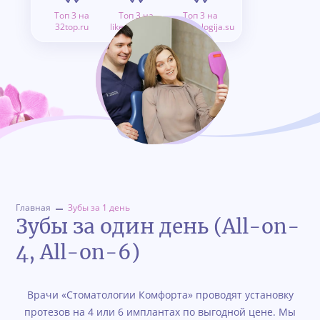
Топ 3 на
Топ 3 на
Топ 3 на
32top.ru
like.doctor.ru
stomatologija.su
Главная
Зубы за 1 день
Зубы за один день (All-on-
4, All-on-6)
Врачи «Стоматологии Комфорта» проводят установку
протезов на 4 или 6 имплантах по выгодной цене. Мы