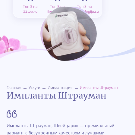
Топ 3 на
Топ 3 на
Топ 3 на
32top.ru
like.doctor.ru
stomatologija.su
Главная
Услуги
Имплантация
Импланты Штрауман
Импланты Штрауман
Импланты Штрауман, Швейцария — премиальный
вариант с безупречным качеством и лучшими