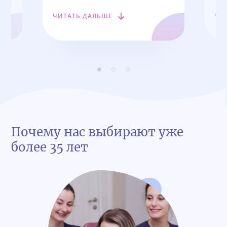
доволен! Приживается хорошо и
за
ЧИТАТЬ ДАЛЬШЕ
ЧИ
быстро, эстетика на высоте.
раб
ем
Спасибо клинике «Стоматология
ный
Комфорта»!
е!
Почему нас выбирают уже
более 35 лет