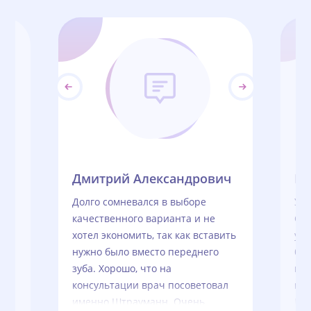
Дмитрий Александрович
М
Долго сомневался в выборе
Ус
качественного варианта и не
Сто
сть
хотел экономить, так как вставить
усл
нужно было вместо переднего
бе
нно
зуба. Хорошо, что на
про
консультации врач посоветовал
пер
оили
именно Штрауманн. Очень
Бе