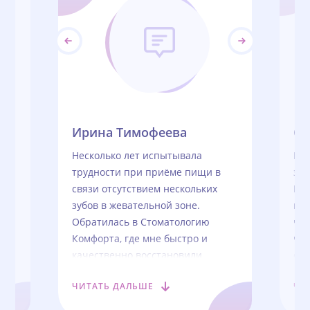
Ирина Тимофеева
Св
Несколько лет испытывала
Пр
трудности при приёме пищи в
зуб
связи отсутствием нескольких
Ком
зубов в жевательной зоне.
пон
Обратилась в Стоматологию
чу
Комфорта, где мне быстро и
че
е
качественно восстановили
сам
е
жевательные зубы. Спасибо
кож
ЧИТАТЬ ДАЛЬШЕ
ЧИ
врачам и персоналу клиники.
пе
так
Результат на высшем уровне!
нор