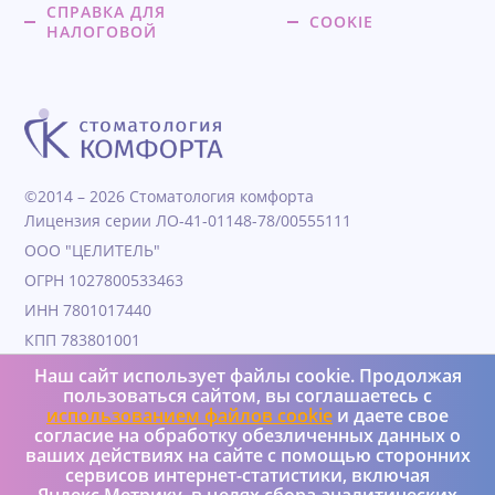
СПРАВКА ДЛЯ
COOKIE
НАЛОГОВОЙ
©2014 – 2026 Стоматология комфорта
Лицензия серии ЛО-41-01148-78/00555111
ООО "ЦЕЛИТЕЛЬ"
ОГРН 1027800533463
ИНН 7801017440
КПП 783801001
Дата образования 04.11.1991
Наш сайт использует файлы cookie. Продолжая
пользоваться сайтом, вы соглашаетесь с
Юридический адрес 190000, Г.Санкт-петербург, ул
использованием файлов cookie
и даете свое
Гороховая, д. 25, литера а, пом 4Н
согласие на обработку обезличенных данных о
+7 (950) 037-08-73
ваших действиях на сайте с помощью сторонних
сервисов интернет-статистики, включая