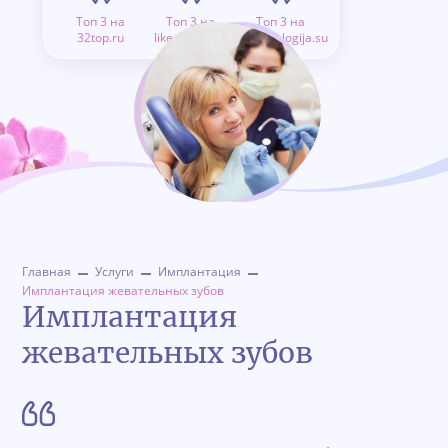
Топ 3 на
Топ 3 на
Топ 3 на
32top.ru
like.doctor.ru
stomatologija.su
Главная
Услуги
Имплантация
Имплантация жевательных зубов
Имплантация
жевательных зубов