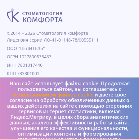
©2014 – 2026 Стоматология комфорта
Лицензия серии ЛО-41-01148-78/00555111
ООО "ЦЕЛИТЕЛЬ"
ОГРН 1027800533463
ИНН 7801017440
КПП 783801001
Дата образования 04.11.1991
Наш сайт использует файлы cookie. Продолжая
пользоваться сайтом, вы соглашаетесь с
Юридический адрес 190000, Г.Санкт-петербург, ул
использованием файлов cookie
и даете свое
Гороховая, д. 25, литера а, пом 4Н
согласие на обработку обезличенных данных о
+7 (950) 037-08-73
ваших действиях на сайте с помощью сторонних
сервисов интернет-статистики, включая
Яндекс.Метрику, в целях сбора аналитических
Реализация и интеграция – Versus Ltd
данных, анализа эффективности работы сайта,
Политика конфиденциальности
улучшения его качества и функциональности,
оптимизации контента и формирования