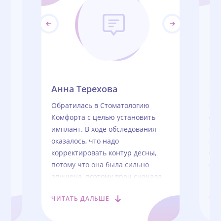
Анна Терехова
М
ны
Обратилась в Стоматологию
Мн
Комфорта с целью установить
одн
,
имплант. В ходе обследования
пла
оказалось, что надо
ком
корректировать контур десны,
Спа
потому что она была сильно
соз
опущена, поэтому врач сначала
кач
сделал наращивание десны.
пр
ЧИТАТЬ ДАЛЬШЕ
ЧИ
Процедура оказалась быстрая и
Теп
безболезненная. Единственное,