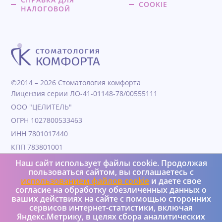
COOKIE
НАЛОГОВОЙ
©2014 – 2026 Стоматология комфорта
Лицензия серии ЛО-41-01148-78/00555111
ООО "ЦЕЛИТЕЛЬ"
ОГРН 1027800533463
ИНН 7801017440
КПП 783801001
Дата образования 04.11.1991
Наш сайт использует файлы cookie. Продолжая
пользоваться сайтом, вы соглашаетесь с
Юридический адрес 190000, Г.Санкт-петербург, ул
использованием файлов cookie
и даете свое
Гороховая, д. 25, литера а, пом 4Н
согласие на обработку обезличенных данных о
+7 (950) 037-08-73
ваших действиях на сайте с помощью сторонних
сервисов интернет-статистики, включая
Яндекс.Метрику, в целях сбора аналитических
Реализация и интеграция – Versus Ltd