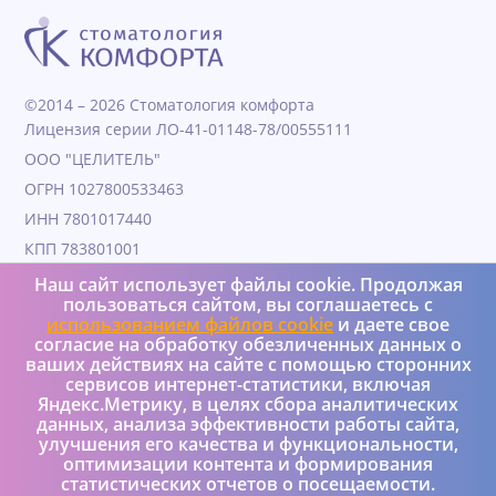
©2014 – 2026 Стоматология комфорта
Лицензия серии ЛО-41-01148-78/00555111
ООО "ЦЕЛИТЕЛЬ"
ОГРН 1027800533463
ИНН 7801017440
КПП 783801001
Дата образования 04.11.1991
Наш сайт использует файлы cookie. Продолжая
пользоваться сайтом, вы соглашаетесь с
Юридический адрес 190000, Г.Санкт-петербург, ул
использованием файлов cookie
и даете свое
Гороховая, д. 25, литера а, пом 4Н
согласие на обработку обезличенных данных о
+7 (950) 037-08-73
ваших действиях на сайте с помощью сторонних
сервисов интернет-статистики, включая
Яндекс.Метрику, в целях сбора аналитических
Реализация и интеграция – Versus Ltd
данных, анализа эффективности работы сайта,
Политика конфиденциальности
улучшения его качества и функциональности,
оптимизации контента и формирования
статистических отчетов о посещаемости.