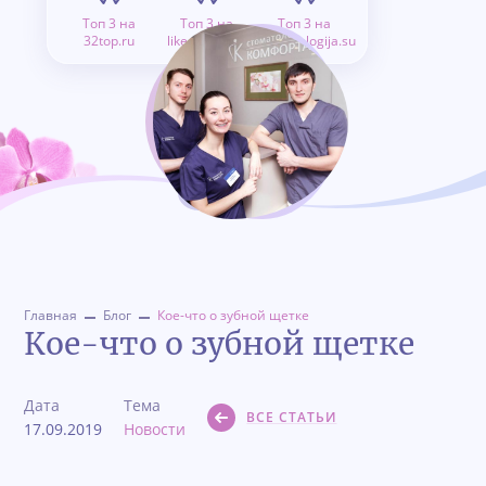
Топ 3 на
Топ 3 на
Топ 3 на
32top.ru
like.doctor.ru
stomatologija.su
Главная
Блог
Кое-что о зубной щетке
Кое-что о зубной щетке
Дата
Тема
ВСЕ СТАТЬИ
17.09.2019
Новости