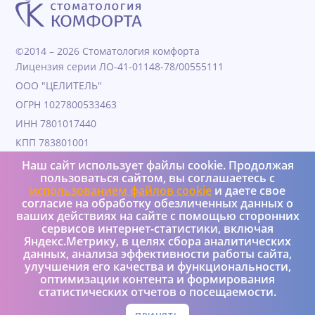
©2014 – 2026 Стоматология комфорта
Лицензия серии ЛО-41-01148-78/00555111
ООО "ЦЕЛИТЕЛЬ"
ОГРН 1027800533463
ИНН 7801017440
КПП 783801001
Дата образования 04.11.1991
Наш сайт использует файлы cookie. Продолжая
пользоваться сайтом, вы соглашаетесь с
Юридический адрес 190000, Г.Санкт-петербург, ул
использованием файлов cookie
и даете свое
Гороховая, д. 25, литера а, пом 4Н
согласие на обработку обезличенных данных о
+7 (950) 037-08-73
ваших действиях на сайте с помощью сторонних
сервисов интернет-статистики, включая
Яндекс.Метрику, в целях сбора аналитических
Реализация и интеграция – Versus Ltd
данных, анализа эффективности работы сайта,
Политика конфиденциальности
улучшения его качества и функциональности,
оптимизации контента и формирования
статистических отчетов о посещаемости.