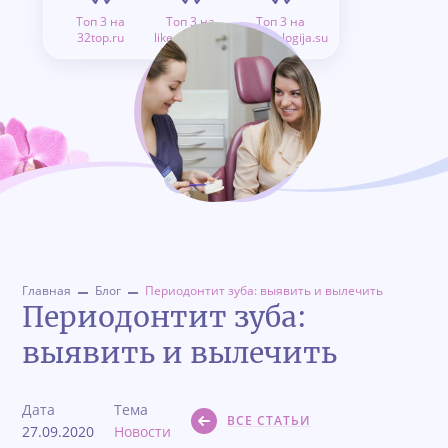
Топ 3 на
Топ 3 на
Топ 3 на
32top.ru
like.doctor.ru
stomatologija.su
Главная
Блог
Периодонтит зуба: выявить и вылечить
Периодонтит зуба:
выявить и вылечить
Дата
Тема
ВСЕ СТАТЬИ
27.09.2020
Новости