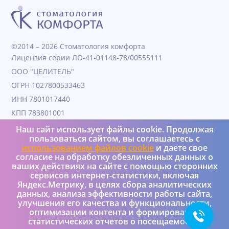
©2014 – 2026 Стоматология комфорта
Лицензия серии ЛО-41-01148-78/00555111
ООО "ЦЕЛИТЕЛЬ"
ОГРН 1027800533463
ИНН 7801017440
КПП 783801001
Дата образования 04.11.1991
Наш сайт использует файлы cookie. Продолжая
пользоваться сайтом, вы соглашаетесь с
Юридический адрес 190000, Г.Санкт-петербург, ул
использованием файлов cookie
и даете свое
Гороховая, д. 25, литера а, пом 4Н
согласие на обработку обезличенных данных о
+7 (950) 037-08-73
ваших действиях на сайте с помощью сторонних
сервисов интернет-статистики, включая
Яндекс.Метрику, в целях сбора аналитических
Реализация и интеграция – Versus Ltd
данных, анализа эффективности работы сайта,
Политика конфиденциальности
улучшения его качества и функциональности,
оптимизации контента и формирования
статистических отчетов о посещаемости.