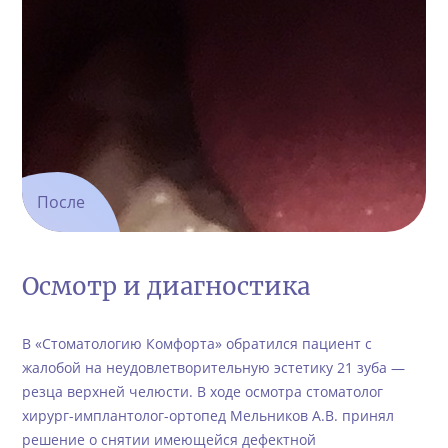
После
Осмотр и диагностика
В «Стоматологию Комфорта» обратился пациент с
жалобой на неудовлетворительную эстетику 21 зуба —
резца верхней челюсти. В ходе осмотра стоматолог
хирург-имплантолог-ортопед Мельников А.В. принял
решение о снятии имеющейся дефектной