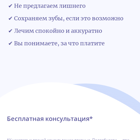
✔ Не предлагаем лишнего
✔ Сохраняем зубы, если это возможно
✔ Лечим спокойно и аккуратно
✔ Вы понимаете, за что платите
Обратная связь
Бесплатная консультация*
*У некоторых врачей консультации платные. Подробности — при