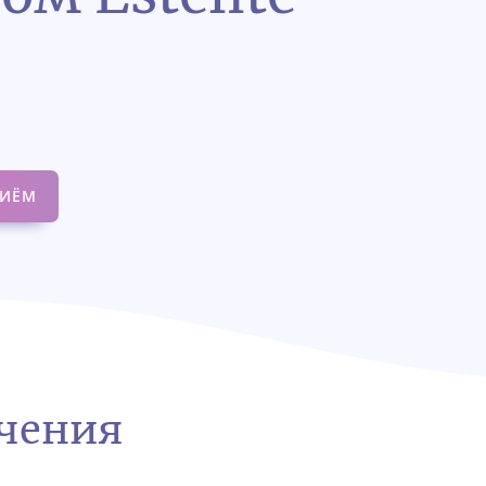
РИЁМ
ечения