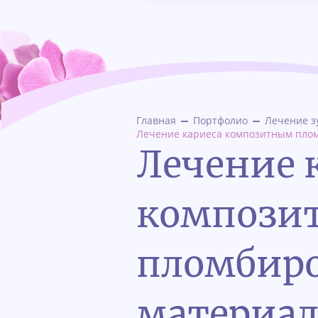
Главная
Портфолио
Лечение з
Лечение кариеса композитным плом
Лечение 
компози
пломбир
материало