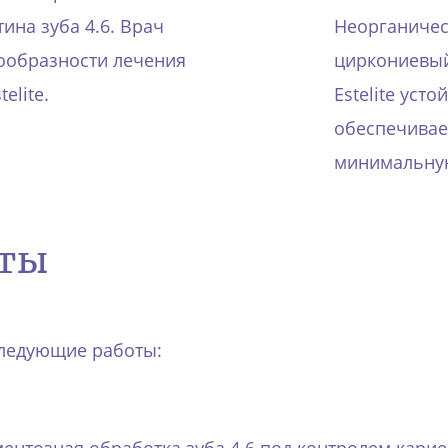
ина зуба 4.6. Врач
Неорганичес
ообразности лечения
циркониевый
elite.
Estelite уст
обеспечивае
минимальную
оты
следующие работы: