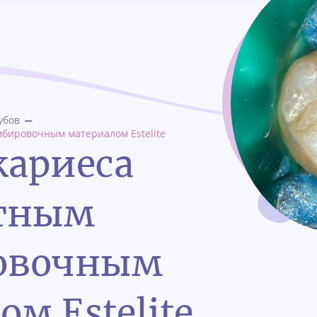
убов
бировочным материалом Estelite
кариеса
тным
овочным
м Estelite