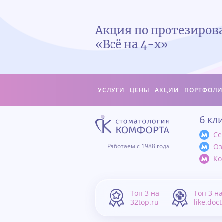
Акция по протезиро
«Всё на 4-х»
УСЛУГИ
ЦЕНЫ
АКЦИИ
ПОРТФОЛ
6 кл
Се
Оз
Работаем с 1988 года
Ко
Топ 3 на
Топ 3 н
32top.ru
like.doc