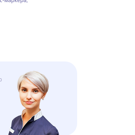
с-маркера;
0