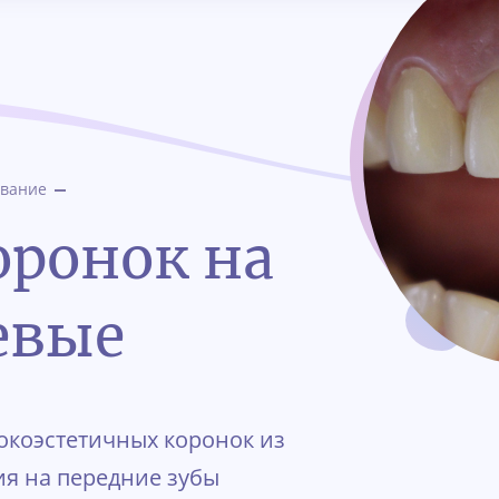
ование
оронок на
евые
сокоэстетичных коронок из
я на передние зубы