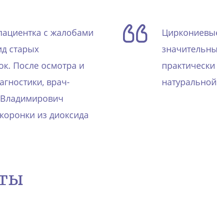
пациентка с жалобами
Циркониевы
ид старых
значительны
к. После осмотра и
практически
гностики, врач-
натуральной
 Владимирович
 коронки из диоксида
оты