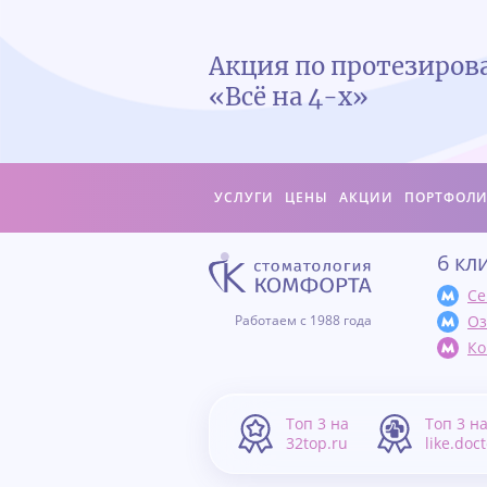
Акция по протезиро
«Всё на 4-х»
УСЛУГИ
ЦЕНЫ
АКЦИИ
ПОРТФОЛ
6 кл
Се
Оз
Работаем с 1988 года
Ко
Топ 3 на
Топ 3 н
32top.ru
like.doc