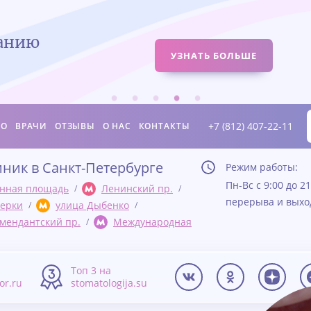
ванию
УЗНАТЬ БОЛЬШЕ
+7 (812) 407-22-11
ИО
ВРАЧИ
ОТЗЫВЫ
О НАС
КОНТАКТЫ
иник в Санкт-Петербурге
Режим работы:
Пн-Вс с 9:00 до 21
нная площадь
Ленинский пр.
перерыва и вых
ерки
улица Дыбенко
мендантский пр.
Международная
а
Топ 3 на
tor.ru
stomatologija.su