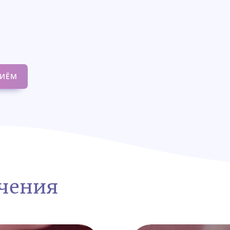
РИЁМ
ечения