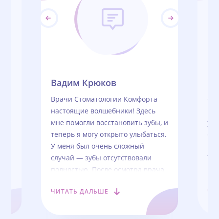
Вадим Крюков
Ви
Врачи Стоматологии Комфорта
Сп
ую
настоящие волшебники! Здесь
Ко
боту
мне помогли восстановить зубы, и
уст
теперь я могу открыто улыбаться.
сде
У меня был очень сложный
Про
случай — зубы отсутствовали
Теп
полностью. После осмотра врача
по
оказалось, что ещё надо
ЧИТАТЬ ДАЛЬШЕ
ЧИ
наращивать костную ткань.
Лечение и восстановление было
долгим, но удачным. Уже всё