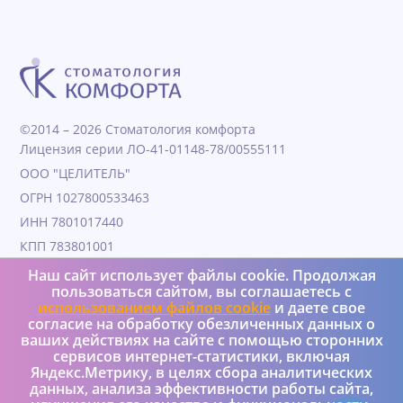
©2014 – 2026 Стоматология комфорта
Лицензия серии ЛО-41-01148-78/00555111
ООО "ЦЕЛИТЕЛЬ"
ОГРН 1027800533463
ИНН 7801017440
КПП 783801001
Дата образования 04.11.1991
Наш сайт использует файлы cookie. Продолжая
пользоваться сайтом, вы соглашаетесь с
Юридический адрес 190000, Г.Санкт-петербург, ул
использованием файлов cookie
и даете свое
Гороховая, д. 25, литера а, пом 4Н
согласие на обработку обезличенных данных о
+7 (950) 037-08-73
ваших действиях на сайте с помощью сторонних
сервисов интернет-статистики, включая
Яндекс.Метрику, в целях сбора аналитических
Реализация и интеграция – Versus Ltd
данных, анализа эффективности работы сайта,
Политика конфиденциальности