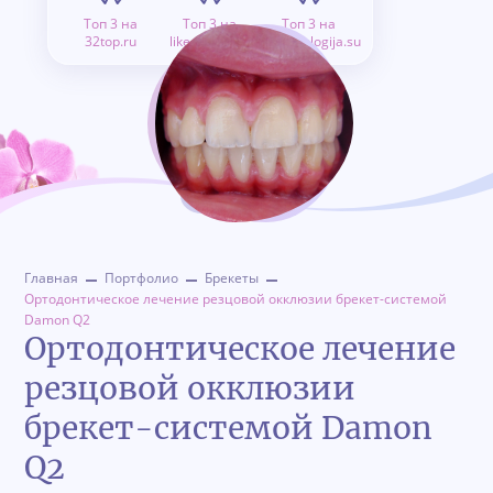
Топ 3 на
Топ 3 на
Топ 3 на
32top.ru
like.doctor.ru
stomatologija.su
Главная
Портфолио
Брекеты
Ортодонтическое лечение резцовой окклюзии брекет-системой
Damon Q2
Ортодонтическое лечение
резцовой окклюзии
брекет-системой Damon
Q2