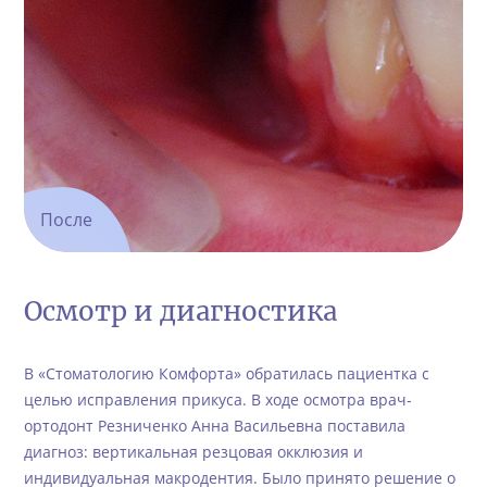
После
Осмотр и диагностика
В «Стоматологию Комфорта» обратилась пациентка с
целью исправления прикуса. В ходе осмотра врач-
ортодонт Резниченко Анна Васильевна поставила
диагноз: вертикальная резцовая окклюзия и
индивидуальная макродентия. Было принято решение о