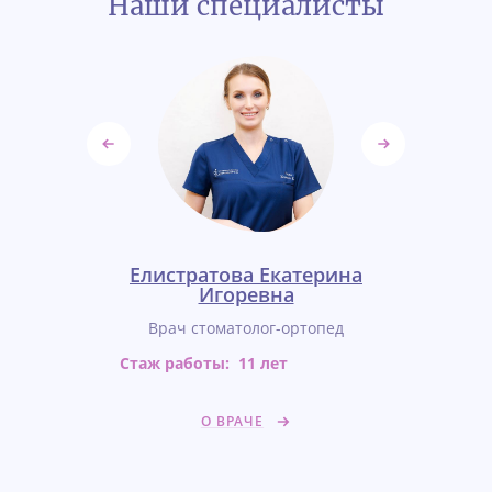
Наши специалисты
Эксперт
гения
Елистратова Екатерина
Емелья
вна
Игоревна
Ни
г-хирург,
Врач стоматолог-ортопед
Врач сто
ортопед
Стаж работы:
11 лет
Стаж работ
ет
О ВРАЧЕ
О