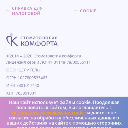
СПРАВКА ДЛЯ
COOKIE
НАЛОГОВОЙ
©2014 – 2026 Стоматология комфорта
Лицензия серии ЛО-41-01148-78/00555111
ООО "ЦЕЛИТЕЛЬ"
ОГРН 1027800533463
ИНН 7801017440
КПП 783801001
Дата образования 04.11.1991
Наш сайт использует файлы cookie. Продолжая
пользоваться сайтом, вы соглашаетесь с
Юридический адрес 190000, Г.Санкт-петербург, ул
использованием файлов cookie
и даете свое
Гороховая, д. 25, литера а, пом 4Н
согласие на обработку обезличенных данных о
+7 (950) 037-08-73
ваших действиях на сайте с помощью сторонних