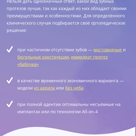
Нельзя дать однозначный ответ, какой вид зубных
протезов лучше, так как каждый из них обладает своими
преимуществами и особенностями. Для определённого
клинического случая подбирается своё ортопедическое
решение:
при частичном отсутствии зубов —
мостовидные
и
бюгельные конструкции
,
иммедиат протез
«бабочка»
в качестве временного экономичного варианта —
модели
из акрила
или
без нёба
при полной адентии оптимальны несъёмные на
имплантах или по технологии All-on-4