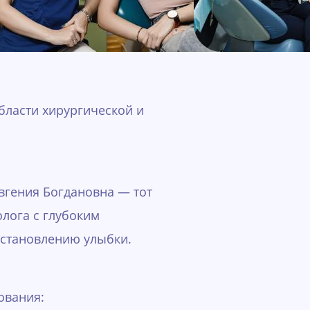
бласти хирургической и
вгения Богдановна — тот
олога с глубоким
сстановлению улыбки.
ования: