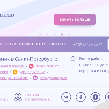
ванию
УЗНАТЬ БОЛЬШЕ
+7 (812) 407-22-11
ИО
ВРАЧИ
ОТЗЫВЫ
О НАС
КОНТАКТЫ
иник в Санкт-Петербурге
Режим работы:
Пн-Вс с 9:00 до 21
нная площадь
Ленинский пр.
перерыва и вых
ерки
улица Дыбенко
мендантский пр.
Международная
а
Топ 3 на
tor.ru
stomatologija.su