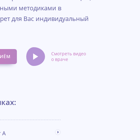
нными методиками в
рет для Вас индивидуальный
Смотреть видео
РИЁМ
о враче
ках:
т А
Далее