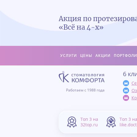
Акция по протезиро
«Всё на 4-х»
УСЛУГИ
ЦЕНЫ
АКЦИИ
ПОРТФОЛ
6 кл
Се
Оз
Работаем с 1988 года
Ко
Топ 3 на
Топ 3 н
32top.ru
like.doc