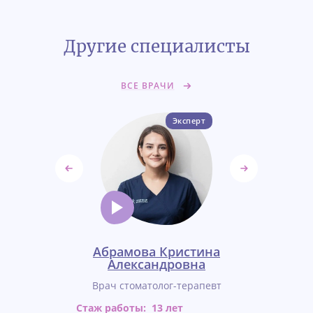
Другие специалисты
ВСЕ ВРАЧИ
Эксперт
оздуха
Абрамова Кристина
Авери
ровна
Александровна
Виктори
-терапевт
Врач стоматолог-терапевт
Врач сто
т
Стаж работы:
13 лет
Стаж работ