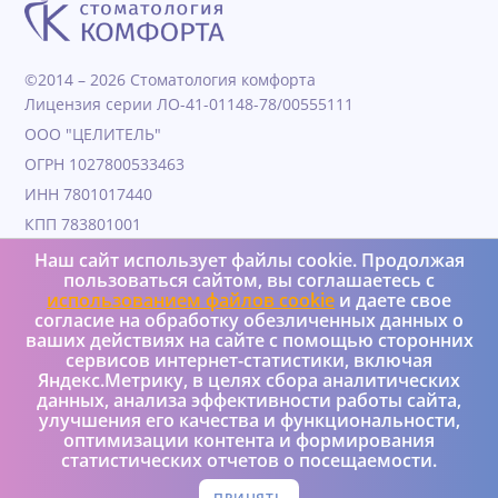
©2014 – 2026 Стоматология комфорта
Лицензия серии ЛО-41-01148-78/00555111
ООО "ЦЕЛИТЕЛЬ"
ОГРН 1027800533463
ИНН 7801017440
КПП 783801001
Дата образования 04.11.1991
Наш сайт использует файлы cookie. Продолжая
пользоваться сайтом, вы соглашаетесь с
Юридический адрес 190000, Г.Санкт-петербург, ул
использованием файлов cookie
и даете свое
Гороховая, д. 25, литера а, пом 4Н
согласие на обработку обезличенных данных о
+7 (950) 037-08-73
ваших действиях на сайте с помощью сторонних
сервисов интернет-статистики, включая
Яндекс.Метрику, в целях сбора аналитических
Реализация и интеграция – Versus Ltd
данных, анализа эффективности работы сайта,
Политика конфиденциальности
улучшения его качества и функциональности,
оптимизации контента и формирования
статистических отчетов о посещаемости.