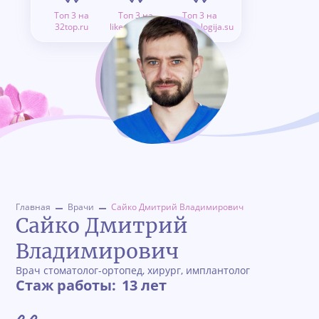
Топ 3 на
Топ 3 на
Топ 3 на
32top.ru
like.doctor.ru
stomatologija.su
Главная
Врачи
Сайко Дмитрий Владимирович
Сайко Дмитрий
Владимирович
Врач стоматолог-ортопед, хирург, имплантолог
Стаж работы:
13 лет