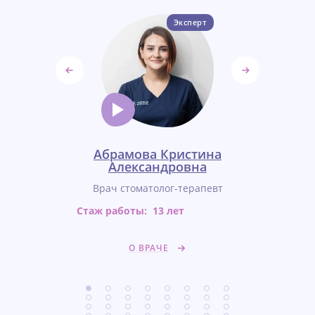
Эксперт
оздуха
Абрамова Кристина
Авери
ровна
Александровна
Виктори
-терапевт
Врач стоматолог-терапевт
Врач сто
т
Стаж работы:
13 лет
Стаж работ
О ВРАЧЕ
О