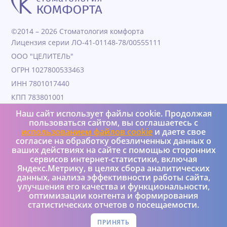
©2014 – 2026 Стоматология комфорта
Лицензия серии ЛО-41-01148-78/00555111
ООО "ЦЕЛИТЕЛЬ"
ОГРН 1027800533463
ИНН 7801017440
КПП 783801001
Дата образования 04.11.1991
Наш сайт использует файлы cookie. Продолжая
пользоваться сайтом, вы соглашаетесь с
Юридический адрес 190000, Г.Санкт-петербург, ул
использованием файлов cookie
и даете свое
Гороховая, д. 25, литера а, пом 4Н
согласие на обработку обезличенных данных о
+7 (950) 037-08-73
ваших действиях на сайте с помощью сторонних
сервисов интернет-статистики, включая
Яндекс.Метрику, в целях сбора аналитических
Реализация и интеграция – Versus Ltd
данных, анализа эффективности работы сайта,
Политика конфиденциальности
улучшения его качества и функциональности,
оптимизации контента и формирования
статистических отчетов о посещаемости.
ПРИНЯТЬ