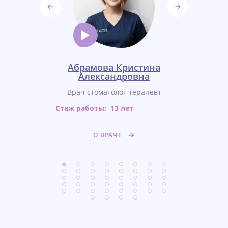
оздуха
Абрамова Кристина
Авери
ровна
Александровна
Виктори
-терапевт
Врач стоматолог-терапевт
Врач сто
т
Стаж работы:
13 лет
Стаж работ
О ВРАЧЕ
О