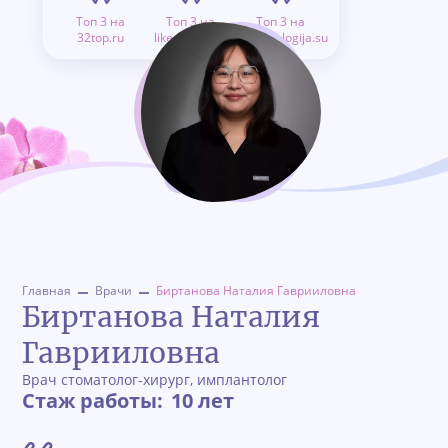
Топ 3 на
Топ 3 на
Топ 3 на
32top.ru
like.doctor.ru
stomatologija.su
Главная
Врачи
Биртанова Наталия Гаврииловна
Биртанова Наталия
Гаврииловна
Врач стоматолог-хирург, имплантолог
Стаж работы:
10 лет